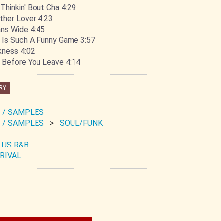
Thinkin' Bout Cha 4:29
ther Lover 4:23
ns Wide 4:45
 Is Such A Funny Game 3:57
kness 4:02
 Before You Leave 4:14
RY
 / SAMPLES
 / SAMPLES
SOUL/FUNK
US R&B
RIVAL