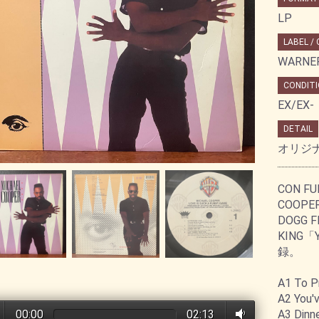
LP
LABEL /
WARNER
CONDITI
EX/EX-
DETAIL
オリジ
CON F
COOP
DOGG F
KING「
録。
A1 To P
A2 You'v
A3 Dinn
00:00
02:13