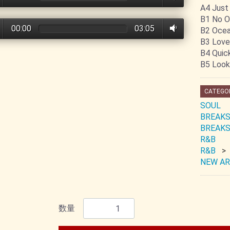
A4 Just 
B1 No O
00:00
03:05
B2 Ocea
B3 Love
B4 Quic
B5 Look
CATEGO
SOUL
BREAKS
BREAKS
R&B
R&B
NEW AR
数量