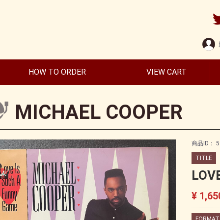
HOW TO ORDER
VIEW CART
MICHAEL COOPER
商品ID：
5
TITLE
LOVE
¥ 1,65
FORMAT