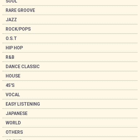
SOUL
RARE GROOVE
JAZZ
ROCK/POPS
O.S.T
HIP HOP
R&B
DANCE CLASSIC
HOUSE
45'S
VOCAL
EASY LISTENING
JAPANESE
WORLD
OTHERS