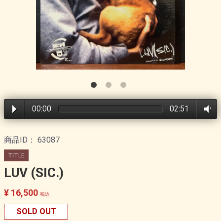
00:00
02:51
商品ID：
63087
TITLE
LUV (SIC.)
¥ 16,500
税込
SOLD OUT