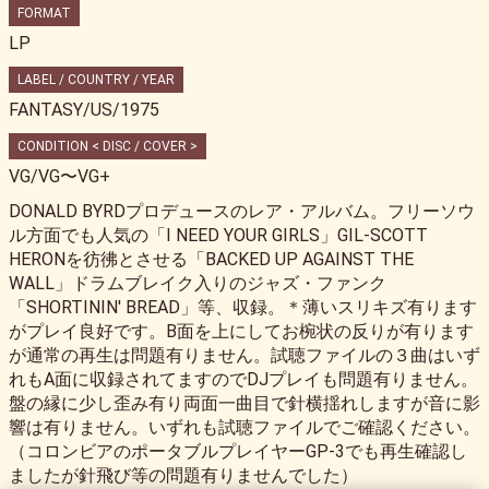
FORMAT
LP
LABEL / COUNTRY / YEAR
FANTASY/US/1975
CONDITION < DISC / COVER >
VG/VG〜VG+
DONALD BYRDプロデュースのレア・アルバム。フリーソウ
ル方面でも人気の「I NEED YOUR GIRLS」GIL-SCOTT
HERONを彷彿とさせる「BACKED UP AGAINST THE
WALL」ドラムブレイク入りのジャズ・ファンク
「SHORTININ' BREAD」等、収録。＊薄いスリキズ有ります
がプレイ良好です。B面を上にしてお椀状の反りが有ります
が通常の再生は問題有りません。試聴ファイルの３曲はいず
れもA面に収録されてますのでDJプレイも問題有りません。
盤の縁に少し歪み有り両面一曲目で針横揺れしますが音に影
響は有りません。いずれも試聴ファイルでご確認ください。
（コロンビアのポータブルプレイヤーGP-3でも再生確認し
ましたが針飛び等の問題有りませんでした）