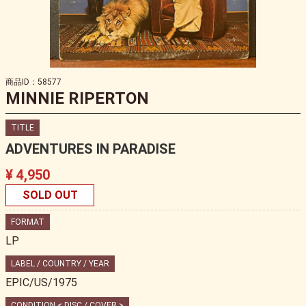
商品ID：58577
MINNIE RIPERTON
TITLE
ADVENTURES IN PARADISE
¥ 4,950
SOLD OUT
FORMAT
LP
LABEL / COUNTRY / YEAR
EPIC/US/1975
CONDITION < DISC / COVER >