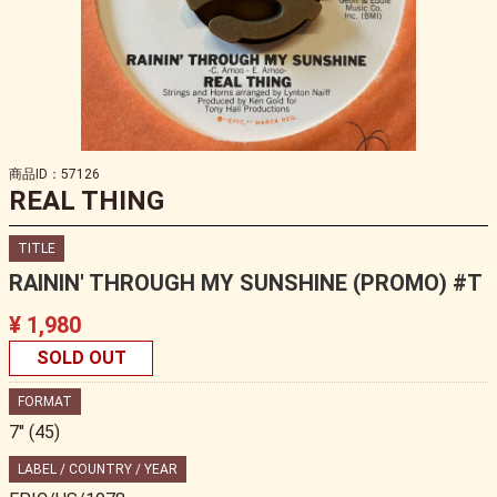
商品ID：57126
REAL THING
TITLE
RAININ' THROUGH MY SUNSHINE (PROMO) #T
¥ 1,980
SOLD OUT
FORMAT
7" (45)
LABEL / COUNTRY / YEAR