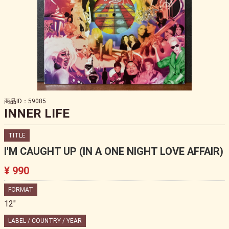
商品ID：59085
INNER LIFE
TITLE
I'M CAUGHT UP (IN A ONE NIGHT LOVE AFFAIR)
¥ 990
FORMAT
12"
LABEL / COUNTRY / YEAR