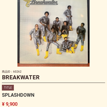
商品ID：60262
BREAKWATER
TITLE
SPLASHDOWN
¥ 9,900