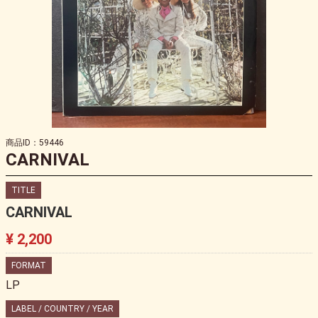
商品ID：59446
CARNIVAL
TITLE
CARNIVAL
¥ 2,200
FORMAT
LP
LABEL / COUNTRY / YEAR