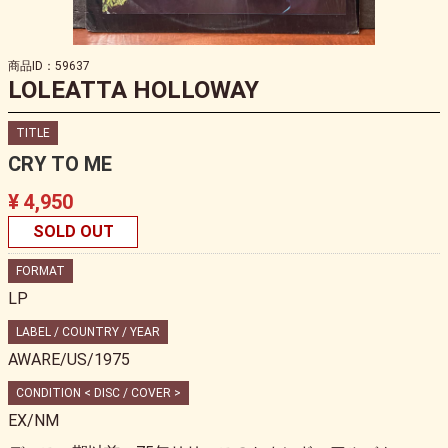
商品ID：59637
LOLEATTA HOLLOWAY
TITLE
CRY TO ME
¥ 4,950
SOLD OUT
FORMAT
LP
LABEL / COUNTRY / YEAR
AWARE/US/1975
CONDITION < DISC / COVER >
EX/NM