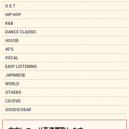
O.S.T
HIP HOP
R&B
DANCE CLASSIC
HOUSE
45'S
VOCAL
EASY LISTENING
JAPANESE
WORLD
OTHERS
CD/DVD
GOODS/GEAR