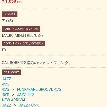
¥ 1,650
税込
FORMAT
7" (45)
LABEL / COUNTRY / YEAR
MAGIC MINSTREL/US/?
CONDITION < DISC / COVER >
EX
CAL ROBERTS絡みのジャズ・ファンク。
CATEGORY
JAZZ
45'S
45'S
FUNK/RARE GROOVE 45’S
45'S
JAZZ 45’S
NEW ARRIVAL
JAZZ
JAZZ FUNK