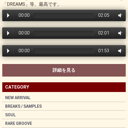
「DREAMS」等、最高です。
00:00
02:05
00:00
02:01
00:00
01:53
詳細を見る
CATEGORY
NEW ARRIVAL
BREAKS / SAMPLES
SOUL
RARE GROOVE