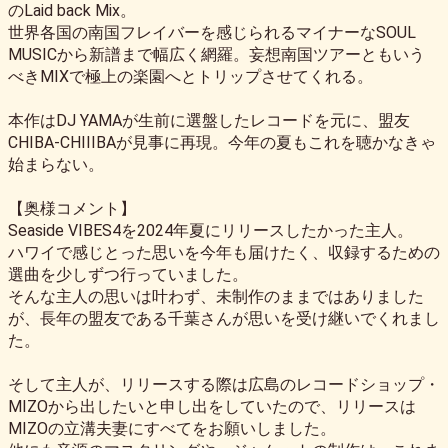
のLaid back Mix。
世界各国の南国フレイバーを感じられるマイナーなSOUL
MUSICから新譜まで幅広く網羅。妄想南国ツアーともいう
べきMIXで極上の楽園へとトリップさせてくれる。
本作はDJ YAMAが生前に選盤したレコードを元に、盟友
CHIBA-CHIIIBAが見事に再現。今年の夏もこれを聴かなきゃ
始まらない。
【奥様コメント】
Seaside VIBES4を2024年夏にリリースしたかった主人。
ハワイで感じとった思いを今年も届けたく、収録するための
選曲を少しずつ行っていました。
そんな主人の思いは叶わず、未制作のままではありました
が、長年の盟友である千葉さんが思いを受け継いでくれまし
た。
そして主人が、リリースする際は広島のレコードショップ・
MIZOから出したいと申し出をしていたので、リリースは
MIZOの立溝夫妻にすべてをお願いしました。