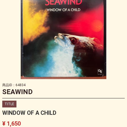
商品ID：64834
SEAWIND
TITLE
WINDOW OF A CHILD
¥ 1,650