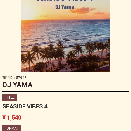
商品ID：57942
DJ YAMA
TITLE
SEASIDE VIBES 4
¥ 1,540
FORMAT