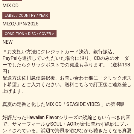
MIX CD
LABEL / COUNTRY / YEAR
MIZO/JPN/2025
CONDITION < DISC / COVER >
NEW
＊お支払い方法にクレジットカード決済、銀行振込、
PayPalを選択していただいた場合に限り、CDのみのオーダ
ーでしたらクリックポストでの発送も承ります。（送料198
円）
配送方法佐川急便選択後、お問い合わせ欄に「クリックポス
ト希望」とご入力ください。送料こちらで訂正後ご連絡差し
上げます。
真夏の定番と化したMIX CD「SEASIDE VIBES 」の第4弾!
好評だったHawaiian Flavorシリーズの続編ともいうべき内容
で、サマーフィールなSOUL・AORが新旧問わず絶妙にブレ
ンドされている。浜辺で海風を浴びながら聴きたくなる真夏