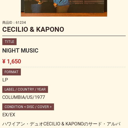
商品ID：61234
CECILIO & KAPONO
TITLE
NIGHT MUSIC
¥ 1,650
FORMAT
LP
LABEL / COUNTRY / YEAR
COLUMBIA/US/1977
CONDITION < DISC / COVER >
EX/EX
ハワイアン・デュオCECILIO & KAPONOのサード・アルバ