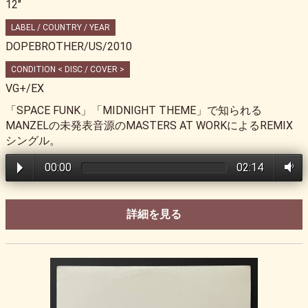
12"
LABEL / COUNTRY / YEAR
DOPEBROTHER/US/2010
CONDITION < DISC / COVER >
VG+/EX
「SPACE FUNK」「MIDNIGHT THEME」で知られる
MANZELの未発表音源のMASTERS AT WORKによるREMIX
シングル。
00:00
02:14
詳細を見る