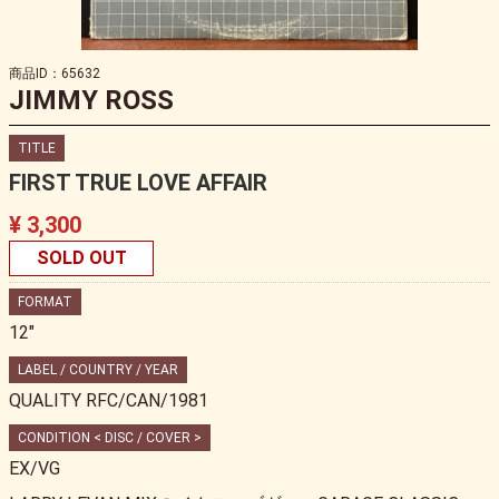
商品ID：65632
JIMMY ROSS
TITLE
FIRST TRUE LOVE AFFAIR
¥ 3,300
SOLD OUT
FORMAT
12"
LABEL / COUNTRY / YEAR
QUALITY RFC/CAN/1981
CONDITION < DISC / COVER >
EX/VG