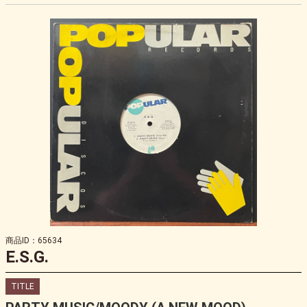
商品ID：65634
E.S.G.
TITLE