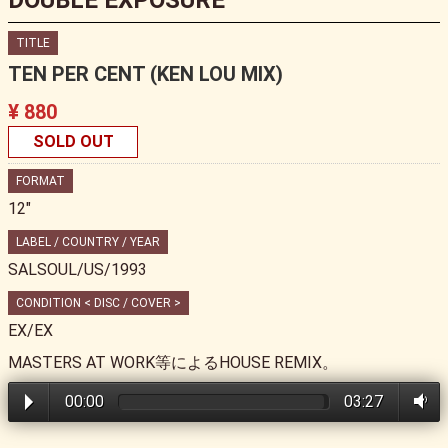
DOUBLE EXPOSURE
TITLE
TEN PER CENT (KEN LOU MIX)
¥ 880
SOLD OUT
FORMAT
12"
LABEL / COUNTRY / YEAR
SALSOUL/US/1993
CONDITION < DISC / COVER >
EX/EX
MASTERS AT WORK等によるHOUSE REMIX。
00:00
03:27