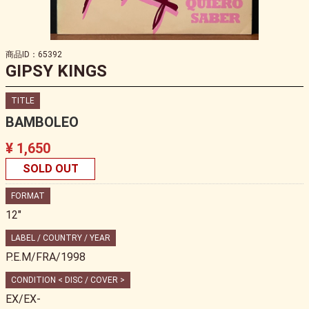
商品ID：65392
GIPSY KINGS
TITLE
BAMBOLEO
¥ 1,650
SOLD OUT
FORMAT
12"
LABEL / COUNTRY / YEAR
P.E.M/FRA/1998
CONDITION < DISC / COVER >
EX/EX-