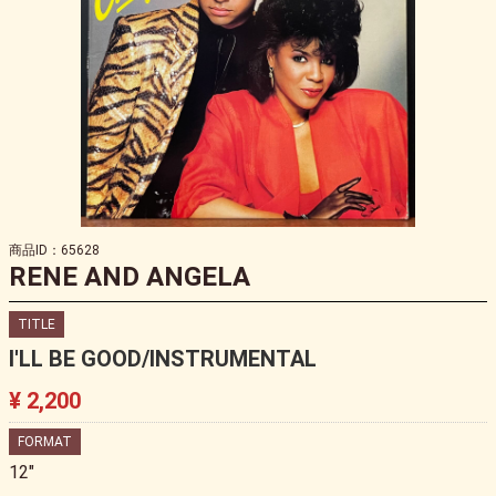
商品ID：65628
RENE AND ANGELA
TITLE
I'LL BE GOOD/INSTRUMENTAL
¥ 2,200
FORMAT
12"