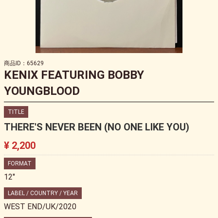
商品ID：65629
KENIX FEATURING BOBBY
YOUNGBLOOD
TITLE
THERE'S NEVER BEEN (NO ONE LIKE YOU)
¥ 2,200
FORMAT
12"
LABEL / COUNTRY / YEAR
WEST END/UK/2020