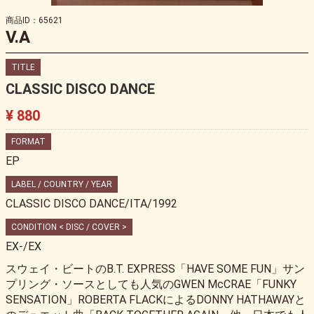
商品ID：65621
V.A
TITLE
CLASSIC DISCO DANCE
¥ 880
FORMAT
EP
LABEL / COUNTRY / YEAR
CLASSIC DISCO DANCE/ITA/1992
CONDITION < DISC / COVER >
EX-/EX
スウェイ・ビートのB.T. EXPRESS「HAVE SOME FUN」サン
プリング・ソースとしても人気のGWEN McCRAE「FUNKY
SENSATION」ROBERTA FLACKによるDONNY HATHAWAYと