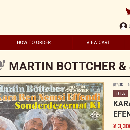
HOW TO ORDER
VIEW CART
MARTIN BOTTCHER & 
商品ID：
6
TITLE
KAR
EFE
¥ 3,30