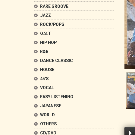
RARE GROOVE
JAZZ
ROCK/POPS
O.S.T
HIP HOP
R&B
DANCE CLASSIC
HOUSE
45'S
VOCAL
EASY LISTENING
JAPANESE
WORLD
OTHERS
CD/DVD