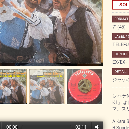
SOL
FORMAT
7" (45)
LABEL /
TELEFU
CONDITI
EX/EX-
DETAIL
ジャケ
ジャケ付
K1」
マ。ス
A Kara 
00:00
02:11
B Sonde