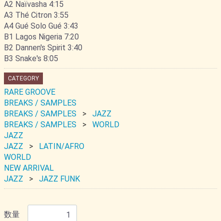
A2 Naïvasha 4:15
A3 Thé Citron 3:55
A4 Gué Solo Gué 3:43
B1 Lagos Nigeria 7:20
B2 Dannen's Spirit 3:40
B3 Snake's 8:05
CATEGORY
RARE GROOVE
BREAKS / SAMPLES
BREAKS / SAMPLES
JAZZ
BREAKS / SAMPLES
WORLD
JAZZ
JAZZ
LATIN/AFRO
WORLD
NEW ARRIVAL
JAZZ
JAZZ FUNK
数量