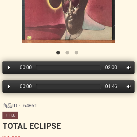
00:00
02:00
00:00
01:46
商品ID：
64861
TITLE
TOTAL ECLIPSE