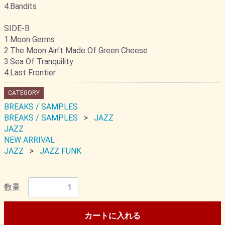
4.Bandits
SIDE-B
1.Moon Germs
2.The Moon Ain't Made Of Green Cheese
3.Sea Of Tranquility
4.Last Frontier
CATEGORY
BREAKS / SAMPLES
BREAKS / SAMPLES
JAZZ
JAZZ
NEW ARRIVAL
JAZZ
JAZZ FUNK
数量
カートに入れる