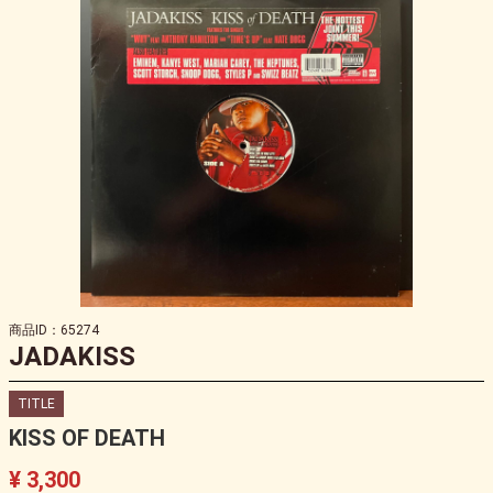
商品ID：65274
JADAKISS
TITLE
KISS OF DEATH
¥ 3,300