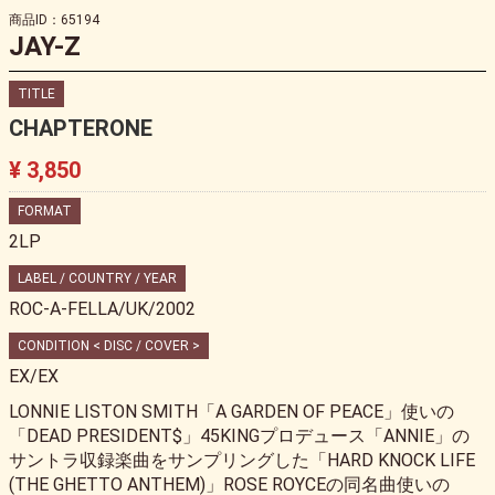
商品ID：65194
JAY-Z
TITLE
CHAPTERONE
¥ 3,850
FORMAT
2LP
LABEL / COUNTRY / YEAR
ROC-A-FELLA/UK/2002
CONDITION < DISC / COVER >
EX/EX
LONNIE LISTON SMITH「A GARDEN OF PEACE」使いの
「DEAD PRESIDENT$」45KINGプロデュース「ANNIE」の
サントラ収録楽曲をサンプリングした「HARD KNOCK LIFE
(THE GHETTO ANTHEM)」ROSE ROYCEの同名曲使いの