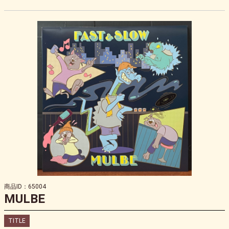
商品ID：65004
MULBE
TITLE