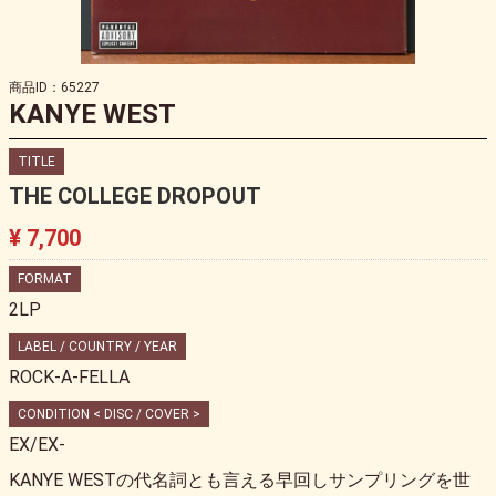
商品ID：65227
KANYE WEST
TITLE
THE COLLEGE DROPOUT
¥ 7,700
FORMAT
2LP
LABEL / COUNTRY / YEAR
ROCK-A-FELLA
CONDITION < DISC / COVER >
EX/EX-
KANYE WESTの代名詞とも言える早回しサンプリングを世