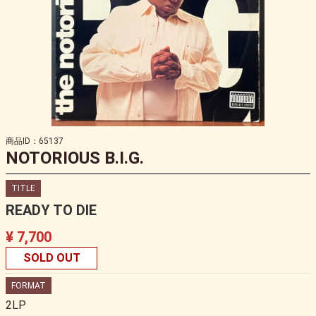
商品ID：65137
NOTORIOUS B.I.G.
TITLE
READY TO DIE
¥ 7,700
SOLD OUT
FORMAT
2LP