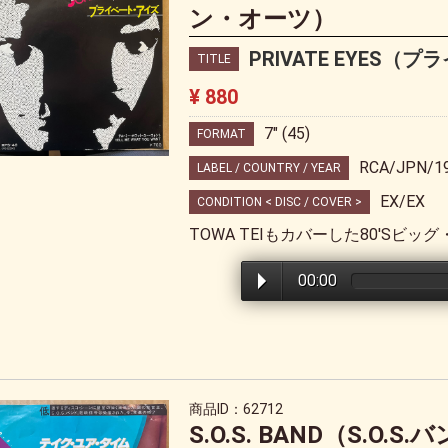
ン・オーツ）
PRIVATE EYES
TITLE
¥ 880
7" (45)
FORMAT
RCA/JPN/1
LABEL / COUNTRY / YEAR
EX/EX
CONDITION < DISC / COVER >
TOWA TEIもカバーした80'Sビッ
00:00
商品ID：62712
S.O.S. BAND（S.O.S