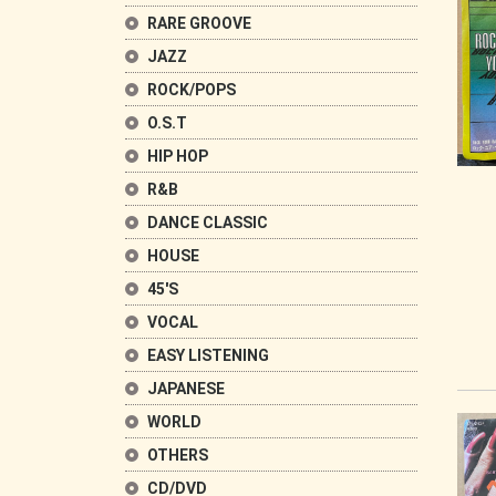
RARE GROOVE
JAZZ
ROCK/POPS
O.S.T
HIP HOP
R&B
DANCE CLASSIC
HOUSE
45'S
VOCAL
EASY LISTENING
JAPANESE
WORLD
OTHERS
CD/DVD