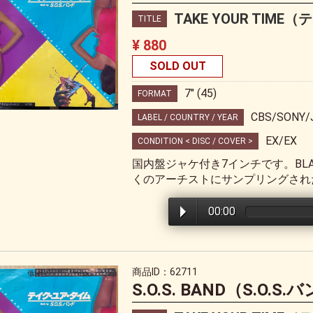
TAKE YOUR TI
TITLE
¥ 880
SOLD OUT
7" (45)
FORMAT
CBS/SONY/
LABEL / COUNTRY / YEAR
EX/EX
CONDITION < DISC / COVER >
国内盤ジャケ付き7インチです。BLACK 
くのアーチストにサンプリングされたDA
00:00
商品ID：62711
S.O.S. BAND（S.O.S