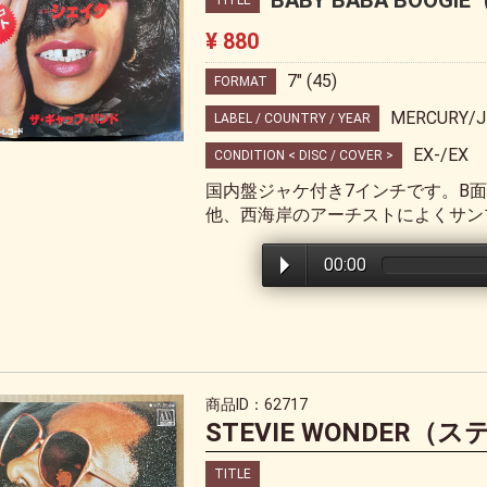
BABY BABA BOO
TITLE
¥ 880
7" (45)
FORMAT
MERCURY/J
LABEL / COUNTRY / YEAR
EX-/EX
CONDITION < DISC / COVER >
国内盤ジャケ付き7インチです。B面収録の
他、西海岸のアーチストによくサン
00:00
商品ID：62717
STEVIE WONDER
TITLE