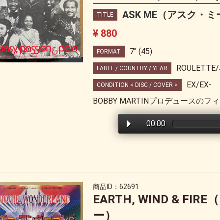
ASK ME（アスク・ミー）/
TITLE
¥ 880
7" (45)
FORMAT
ROULETTE/
LABEL / COUNTRY / YEAR
EX/EX-
CONDITION < DISC / COVER >
BOBBY MARTINプロデュースのフィリ
00:00
商品ID：62691
EARTH, WIND & 
ー）