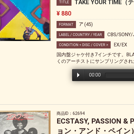
TAKE YOUR TI
TITLE
¥ 880
7" (45)
FORMAT
CBS/SONY/
LABEL / COUNTRY / YEAR
EX/EX
CONDITION < DISC / COVER >
国内盤ジャケ付き7インチです。BLACK 
くのアーチストにサンプリングされたDA
00:00
商品ID：62694
ECSTASY, PASSIO
ョン・アンド・ペイン