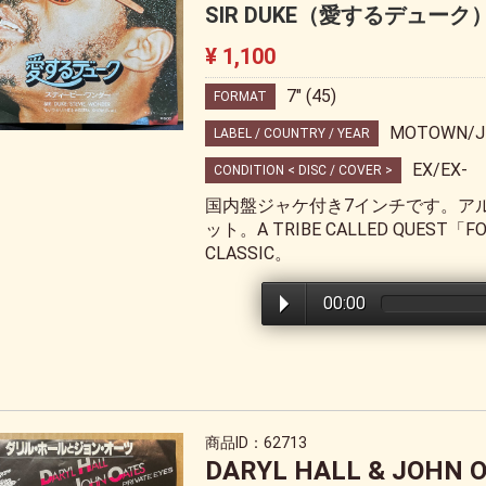
SIR DUKE（愛するデューク）/HE
¥ 1,100
7" (45)
FORMAT
MOTOWN/J
LABEL / COUNTRY / YEAR
EX/EX-
CONDITION < DISC / COVER >
国内盤ジャケ付き7インチです。アルバム「S
ット。A TRIBE CALLED QUES
CLASSIC。
00:00
商品ID：62713
DARYL HALL & J