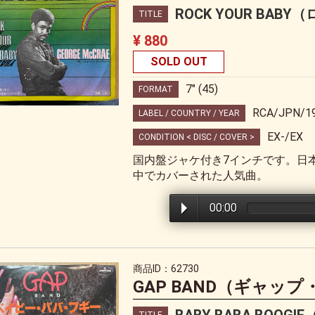
ROCK YOUR BA
TITLE
¥ 880
SOLD OUT
7" (45)
FORMAT
RCA/JPN/1
LABEL / COUNTRY / YEAR
EX-/EX
CONDITION < DISC / COVER >
国内盤ジャケ付き7インチです。日本
中でカバーされた人気曲。
00:00
商品ID：62730
GAP BAND（ギャッ